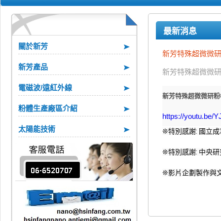
最新消息
關於新芳
新芳特殊超微微研粉
新芳產品
新芳特殊超微微研
電磁波/遠紅外線
新芳特殊超微微研粉機
粉體生產廠區介紹
https://youtu.be
太陽能技術
❊特別感謝: 國立
nano tech 2
❊特別感謝: 中央
芳 版權所有
❊影片企劃製作與文