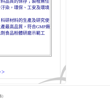
材料品質的保存；製程無任
件汙染，環保、工安及環境
、科研材料的生產及研究使
產最高品質，符合GMP廠
化劑食品粉體研磨示範工
＞＞
路)