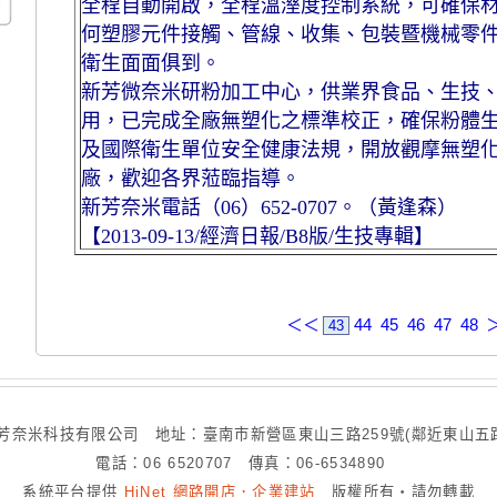
全程自動開啟，全程溫溼度控制系統，可確保
何塑膠元件接觸、管線、收集、包裝暨機械零
衛生面面俱到。
新芳微奈米研粉加工中心，供業界食品、生技
用，已完成全廠無塑化之標準校正，確保粉體生
及國際衛生單位安全健康法規，開放觀摩無塑
廠，歡迎各界蒞臨指導。
新芳奈米電話（06）652-0707。（黃逢森）
【2013-09-13/經濟日報/B8版/生技專輯】
＜＜
44
45
46
47
48
43
芳奈米科技有限公司 地址：臺南市新營區東山三路259號(鄰近東山五
電話：06 6520707 傳真：06-6534890
系統平台提供
HiNet 網路開店．企業建站
版權所有‧請勿轉載