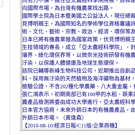
而努力不懈。擔任亞太農經科學院院長，目標
向國際市場，為台灣有機農業找出路。
國際學士院為日本暨美國之公益法人，現任總
見博明親王，為國際知名的學術學位資格審議
術、文化、藝術、宗教、政治、經濟、環保等
日本已將有機農業做為國家政策，伏見博明親
生技領域的專長，成立「亞太農經科學院」，
壤界、綠化環保界等，以微奈米技術研發有機
汙染，以保護人體健康及地球生態環保。
該院已輔導新峰生物科技公司，近期推出自創
料，採用無汙染的天然植物及海洋礦物為基材，
檢驗公證，不含202種化學農藥、八大重金屬
張仁鴻表示，初期南部已有100甲的水稻、蔬
農產品檢測將委由成功大學進行，亞太農經科
日本官方協商，未來外銷日本的有機農產品，
外銷日本市場。（黃逢森）
【2010-08-10/經濟日報/C11版/企業商機】