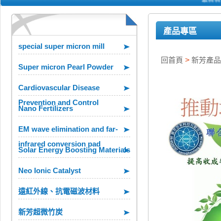
產品專區
special super micron mill
回首頁
>
新芳產品
Super micron Pearl Powder
Cardiovascular Disease
Prevention and Control
Nano Fertilizers
EM wave elimination and far-
infrared conversion pad
Solar Energy Boosting Materials
Neo Ionic Catalyst
遠紅外線、抗電磁波材料
新芳超微竹炭