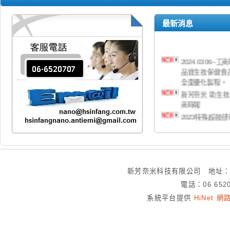
最新消息
2024.0306
品質生技保健食
全面優化製程。
新芳奈米 助生技業
商時報
2023特殊超微
說影片(中英文字
新芳奈米科技負壓
20220728
新芳超微米粉體生
20221201
新芳奈米科技有限公司 地址：
新芳奈米科技 開發
電話：06 652
新觸媒材料抗菌
系統平台提供
HiNet 
整廠規劃照片
2022年防疫負
2022日本東京